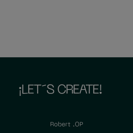
¡LET´S CREATE!
Robert .OP