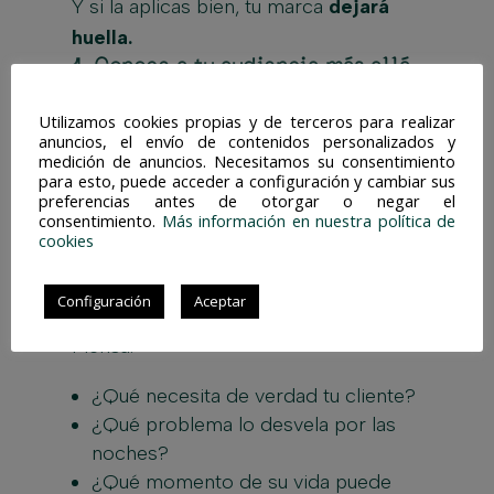
Y si la aplicas bien, tu marca
dejará
huella.
1.
Conoce a tu audiencia más allá
de la demografía
Utilizamos cookies propias y de terceros para realizar
anuncios, el envío de contenidos personalizados y
No te quedes en lo superficial
medición de anuncios. Necesitamos su consentimiento
para esto, puede acceder a configuración y cambiar sus
“hombres / mujeres de 25 a 35 años”.
preferencias antes de otorgar o negar el
Eso no dice nada real.
consentimiento.
Más información en nuestra política de
cookies
Descubre qué les emociona, qué les
frustra, qué sueñan, qué temen.
Configuración
Aceptar
Piensa:
¿Qué necesita de verdad tu cliente?
¿Qué problema lo desvela por las
noches?
¿Qué momento de su vida puede