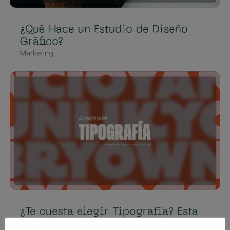
¿Qué Hace un Estudio de Diseño
Gráfico?
Marketing
¿Te cuesta elegir Tipografía? Esta
app te ayudará a escoger la mejor