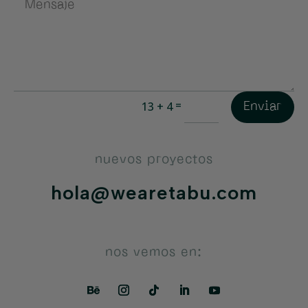
=
13 + 4
Enviar
nuevos proyectos
hola@wearetabu.com
nos vemos en: