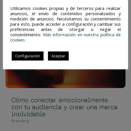
para tu proyecto.
Utilizamos cookies propias y de terceros para realizar
Teoría del diseño
,
Tipografía
anuncios, el envío de contenidos personalizados y
medición de anuncios. Necesitamos su consentimiento
para esto, puede acceder a configuración y cambiar sus
preferencias antes de otorgar o negar el
consentimiento.
Más información en nuestra política de
cookies
Configuración
Aceptar
Cómo conectar emocionalmente
con tu audiencia y crear una marca
inolvidable
Branding